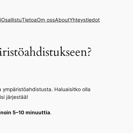
i
Osallistu
Tietoa
Om oss
About
Yhteystiedot
ristöahdistukseen?
ympäristöahdistusta. Haluaisitko olla
i järjestää!
a
noin 5–10 minuuttia
.