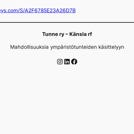
urveys.com/S/A2F6785E23A26D7B
Tunne ry – Känsla rf
Mahdollisuuksia ympäristötunteiden käsittelyyn
Instagram
LinkedIn
Facebook