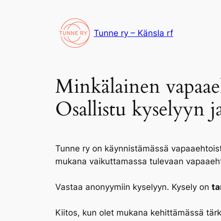
Siirry
sisältöön
Tunne ry – Känsla rf
Minkälainen vapaaeh
Osallistu kyselyyn j
Tunne ry on käynnistämässä vapaaehtoisto
mukana vaikuttamassa tulevaan vapaaehtois
Vastaa anonyymiin kyselyyn. Kysely on
ta
Kiitos, kun olet mukana kehittämässä tär