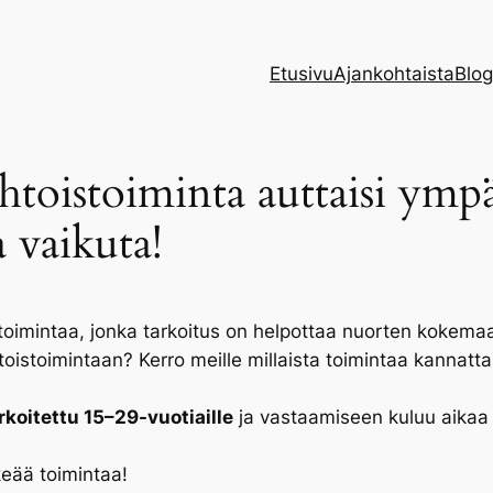
Etusivu
Ajankohtaista
Blog
toistoiminta auttaisi ympä
a vaikuta!
imintaa, jonka tarkoitus on helpottaa nuorten kokemaa 
toimintaan? Kerro meille millaista toimintaa kannattais
rkoitettu 15–29-vuotiaille
ja vastaamiseen kuluu aika
keää toimintaa!