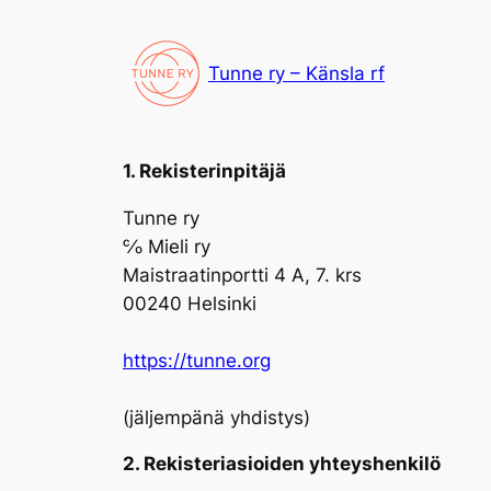
Siirry
sisältöön
Tunne ry – Känsla rf
1. Rekisterinpitäjä
Tunne ry
℅ Mieli ry
Maistraatinportti 4 A, 7. krs
00240 Helsinki
https://tunne.org
(jäljempänä yhdistys)
2. Rekisteriasioiden yhteyshenkilö