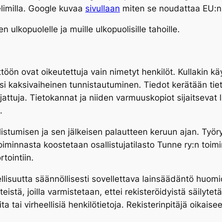
velimilla. Google kuvaa
sivullaan
miten se noudattaa EU:n 
ulkopuolelle ja muille ulkopuolisille tahoille.
ttöön ovat oikeutettuja vain nimetyt henkilöt. Kullakin k
si kaksivaiheinen tunnistautuminen. Tiedot kerätään tiet
ojattuja. Tietokannat ja niiden varmuuskopiot sijaitsevat l
t.
listumisen ja sen jälkeisen palautteen keruun ajan. Työr
 toiminnasta koostetaan osallistujatilasto Tunne ry:n to
tointiin.
eellisuutta säännöllisesti sovellettava lainsäädäntö huomi
teistä, joilla varmistetaan, ettei rekisteröidyistä säilytetä
i virheellisiä henkilötietoja. Rekisterinpitäjä oikaisee t