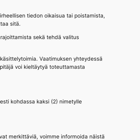
irheellisen tiedon oikaisua tai poistamista,
taa sitä.
rajoittamista sekä tehdä valitus
ia käsittelytoimia. Vaatimuksen yhteydessä
npitäjä voi kieltäytyä toteuttamasta
sesti kohdassa kaksi (2) nimetylle
ovat merkittäviä, voimme informoida näistä