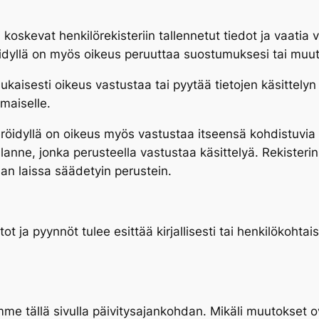
 koskevat henkilörekisteriin tallennetut tiedot ja vaatia v
eröidyllä on myös oikeus peruuttaa suostumuksesi tai muut
kaisesti oikeus vastustaa tai pyytää tietojen käsittelyn 
omaiselle.
steröidyllä on oikeus myös vastustaa itseensä kohdistuv
tilanne, jonka perusteella vastustaa käsittelyä. Rekisteri
an laissa säädetyin perustein.
t ja pyynnöt tulee esittää kirjallisesti tai henkilökohtai
me tällä sivulla päivitysajankohdan. Mikäli muutokset 