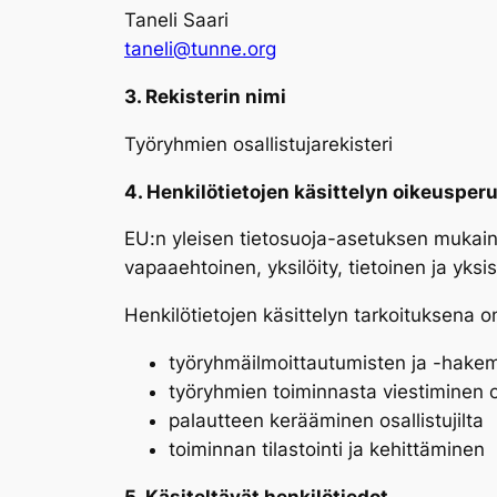
Taneli Saari
taneli@tunne.org
3. Rekisterin nimi
Työryhmien osallistujarekisteri
4. Henkilötietojen käsittelyn oikeusperu
EU:n yleisen tietosuoja-asetuksen mukain
vapaaehtoinen, yksilöity, tietoinen ja yksis
Henkilötietojen käsittelyn tarkoituksena o
työryhmäilmoittautumisten ja -hakem
työryhmien toiminnasta viestiminen os
palautteen kerääminen osallistujilta
toiminnan tilastointi ja kehittäminen
5. Käsiteltävät henkilötiedot