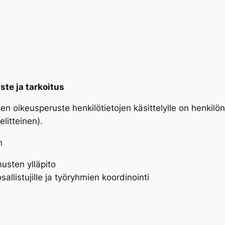
ste ja tarkoitus
en oikeusperuste henkilötietojen käsittelylle on henkil
elitteinen).
n
usten ylläpito
allistujille ja työryhmien koordinointi