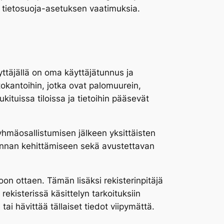
tietosuoja-asetuksen vaatimuksia.
äyttäjällä on oma käyttäjätunnus ja
okantoihin, jotka ovat palomuurein,
ukituissa tiloissa ja tietoihin pääsevät
yhmäosallistumisen jälkeen yksittäisten
iminnan kehittämiseen sekä avustettavan
oon ottaen. Tämän lisäksi rekisterinpitäjä
 rekisterissä käsittelyn tarkoituksiin
ai hävittää tällaiset tiedot viipymättä.