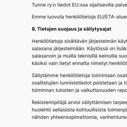
Tunne ry:n tiedot EU:ssa sijaitsevilla pal
Emme luovuta henkilötietoja EU/ETA-alueen 
8. Tietojen suojaus ja säilytysajat
Henkilötietoja sisältävän järjestelmän käy
salasana järjestelmään. Käytössä on lisäk
salasanoin ja muilla teknisillä keinoilla su
käsiksi vain tietyt ennalta nimetyt henkilö
Säilytämme henkilötietoja toimintaan osal
osallistujien tunnistetiedot poistetaan ja
toiminnan tulosten ja vaikuttavuuden rapor
Rekisterinpitäjä arvioi säilyttämisen tarp
huolehtii sellaisista kohtuullisista toimenpi
nähden yhteensopimattomia, vanhentuneita ta