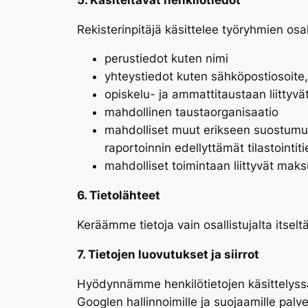
Rekisterinpitäjä käsittelee työryhmien osal
perustiedot kuten nimi
yhteystiedot kuten sähköpostiosoite,
opiskelu- ja ammattitaustaan liittyvät
mahdollinen taustaorganisaatio
mahdolliset muut erikseen suostumuks
raportoinnin edellyttämät tilastointit
mahdolliset toimintaan liittyvät maks
6. Tietolähteet
Keräämme tietoja vain osallistujalta itselt
7. Tietojen luovutukset ja siirrot
Hyödynnämme henkilötietojen käsittelyssä p
Googlen hallinnoimille ja suojaamille palv