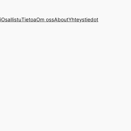
i
Osallistu
Tietoa
Om oss
About
Yhteystiedot