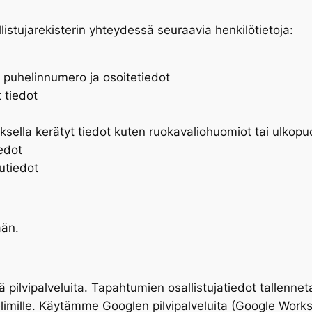
listujarekisterin yhteydessä seuraavia henkilötietoja:
 puhelinnumero ja osoitetiedot
 tiedot
ella kerätyt tiedot kuten ruokavaliohuomiot tai ulkopu
iedot
utiedot
ään.
ilvipalveluita. Tapahtumien osallistujatiedot tallenneta
elimille. Käytämme Googlen pilvipalveluita (Google Works