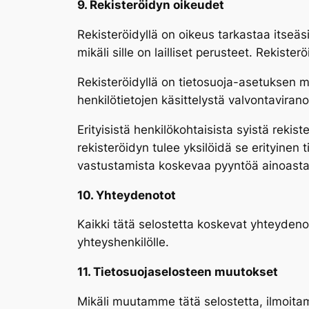
9. Rekisteröidyn oikeudet
Rekisteröidyllä on oikeus tarkastaa itseäsi
mikäli sille on lailliset perusteet. Rekist
Rekisteröidyllä on tietosuoja-asetuksen mu
henkilötietojen käsittelystä valvontaviran
Erityisistä henkilökohtaisista syistä reki
rekisteröidyn tulee yksilöidä se erityinen 
vastustamista koskevaa pyyntöä ainoasta
10. Yhteydenotot
Kaikki tätä selostetta koskevat yhteydenoto
yhteyshenkilölle.
11. Tietosuojaselosteen muutokset
Mikäli muutamme tätä selostetta, ilmoitam